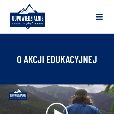
Skip
to
content
O AKCJI EDUKACYJNEJ