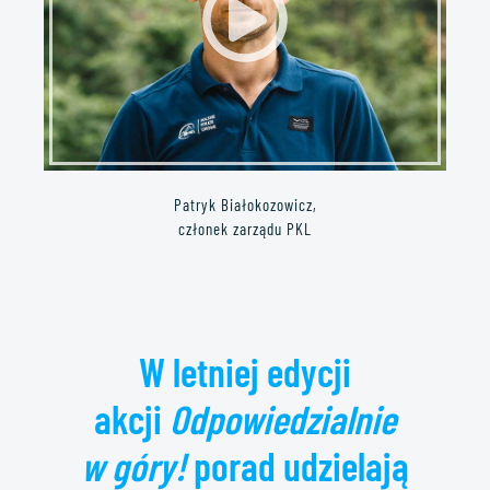
Patryk Białokozowicz,
członek zarządu PKL
W letniej edycji
akcji
Odpowiedzialnie
w góry!
porad udzielają