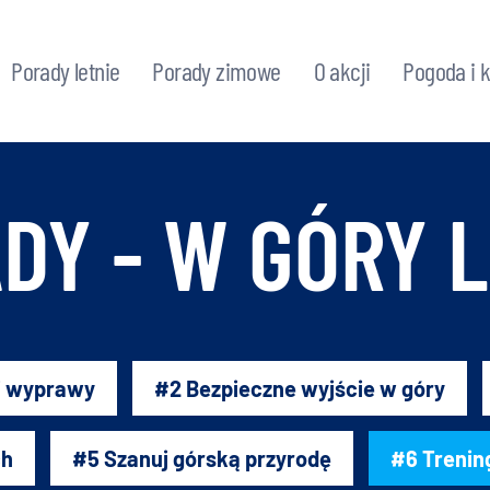
Porady letnie
Porady zimowe
O akcji
Pogoda i 
DY - W GÓRY 
ej wyprawy
#2 Bezpieczne wyjście w góry
ch
#5 Szanuj górską przyrodę
#6 Trenin