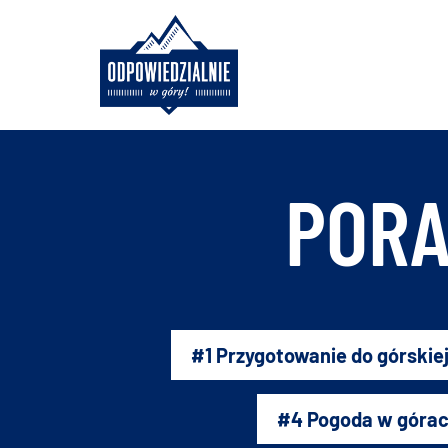
Skip
to
content
PORA
#1 Przygotowanie do górski
#4 Pogoda w góra