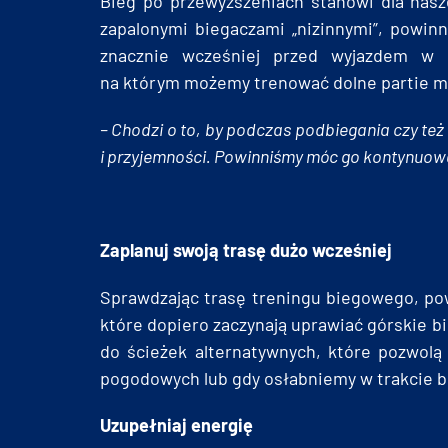
Bieg po przewyższeniach stanowi dla nasz
zapalonymi biegaczami „nizinnymi”, powin
znacznie wcześniej przed wyjazdem w g
na którym możemy trenować dolne partie m
– Chodzi o to, by podczas podbiegania czy też
i przyjemności. Powinniśmy móc go kontynuowa
Zaplanuj swoją trasę dużo wcześniej
Sprawdzając trasę treningu biegowego, powi
które dopiero zaczynają uprawiać górskie b
do ścieżek alternatywnych, które pozwolą
pogodowych lub gdy osłabniemy w trakcie b
Uzupełniaj energię