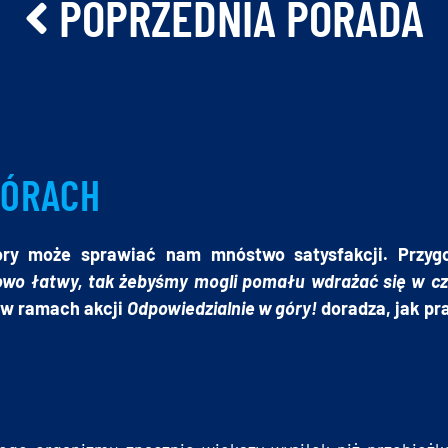
POPRZEDNIA PORADA
GÓRACH
óry może sprawiać nam mnóstwo satysfakcji. Przyg
owo łatwy, tak żebyśmy mogli pomału wdrażać się w c
 w ramach akcji
Odpowiedzialnie w góry!
doradza, jak pr