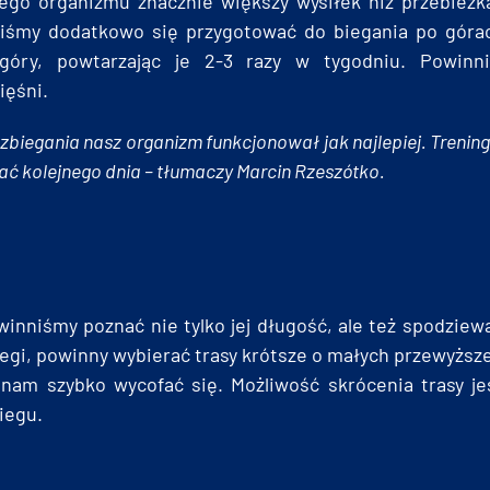
ego organizmu znacznie większy wysiłek niż przebieżk
niśmy dodatkowo się przygotować do biegania po góra
óry, powtarzając je 2-3 razy w tygodniu. Powinni
ięśni.
 zbiegania nasz organizm funkcjonował jak najlepiej. Trenin
ć kolejnego dnia – tłumaczy Marcin Rzeszótko.
nniśmy poznać nie tylko jej długość, ale też spodziewa
iegi, powinny wybierać trasy krótsze o małych przewyżs
 nam szybko wycofać się. Możliwość skrócenia trasy 
iegu.