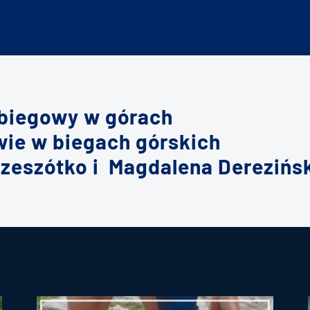
 biegowy w górach
wie w biegach górskich
Rzeszótko i Magdalena Derezińs