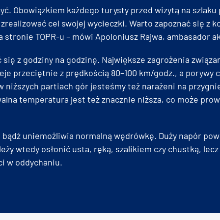
żyć. Obowiązkiem każdego turysty przed wizytą na szlak
ć zrealizować cel swojej wycieczki. Warto zapoznać się 
stronie TOPR-u – mówi Apoloniusz Rajwa, ambasador ak
ię z godziny na godzinę. Największe zagrożenia związan
eje przeciętnie z prędkością 80–100 km/godz., a porywy 
 niższych partiach gór jesteśmy też narażeni na przygn
walna temperatura jest też znacznie niższa, co może pro
ia bądź uniemożliwia normalną wędrówkę. Duży napór pow
leży wtedy osłonić usta, ręką, szalikiem czy chustką, lec
ci w oddychaniu.