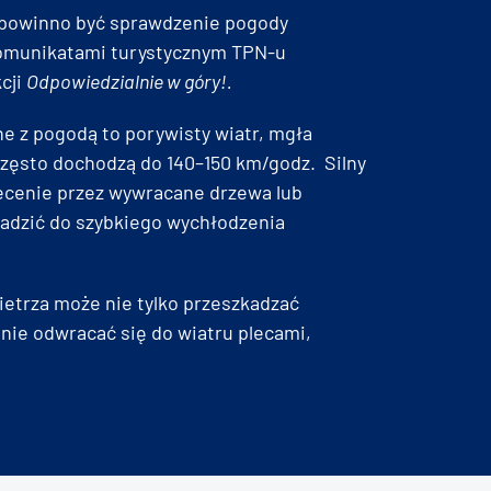
u powinno być sprawdzenie pogody
z komunikatami turystycznym TPN-u
cji
Odpowiedzialnie w góry!.
e z pogodą to porywisty wiatr, mgła
często dochodzą do 140–150 km/godz. Silny
iecenie przez wywracane drzewa lub
wadzić do szybkiego wychłodzenia
ietrza może nie tylko przeszkadzać
z nie odwracać się do wiatru plecami,