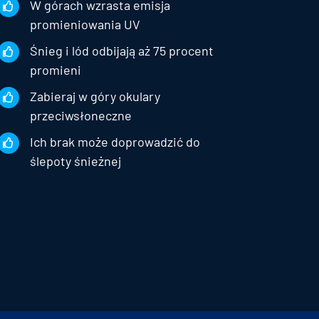
W górach wzrasta emisja
promieniowania UV
Śnieg i lód odbijają aż 75 procent
promieni
Zabieraj w góry okulary
przeciwsłoneczne
Ich brak może doprowadzić do
ślepoty śnieżnej