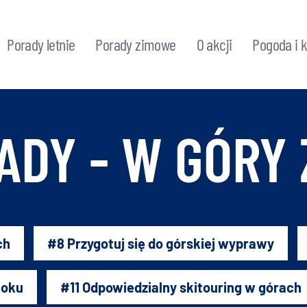
Porady letnie
Porady zimowe
O akcji
Pogoda i 
ADY - W GÓRY 
ch
#8 Przygotuj się do górskiej wyprawy
toku
#11 Odpowiedzialny skitouring w górach