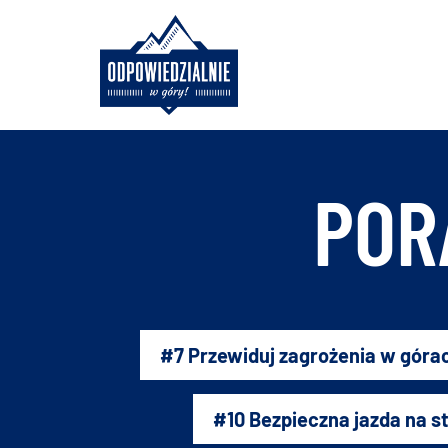
Skip
to
content
POR
#7 Przewiduj zagrożenia w góra
#10 Bezpieczna jazda na s