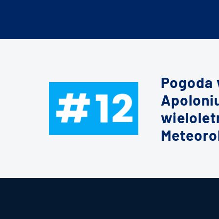
Pogoda 
Apoloni
wielole
Meteoro